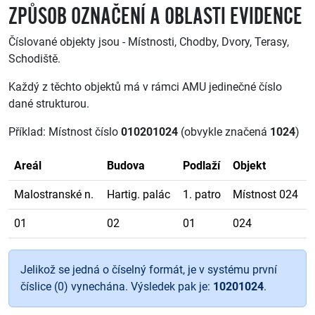
ZPŮSOB OZNAČENÍ A OBLASTI EVIDENCE
Číslované objekty jsou - Místnosti, Chodby, Dvory, Terasy,
Schodiště.
Každý z těchto objektů má v rámci AMU jedinečné číslo
dané strukturou.
Příklad: Místnost číslo
010201024
(obvykle značená
1024
)
Areál
Budova
Podlaží
Objekt
Malostranské n.
Hartig. palác
1. patro
Místnost 024
01
02
01
024
Jelikož se jedná o číselný formát, je v systému první
číslice (0) vynechána. Výsledek pak je:
10201024
.