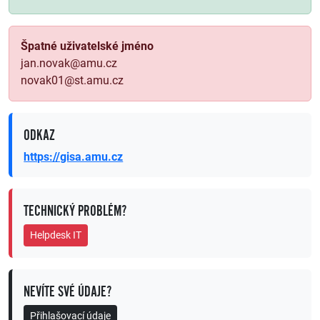
Špatné uživatelské jméno
jan.novak@amu.cz
novak01@st.amu.cz
ODKAZ
https://gisa.amu.cz
TECHNICKÝ PROBLÉM?
Helpdesk IT
NEVÍTE SVÉ ÚDAJE?
Přihlašovací údaje