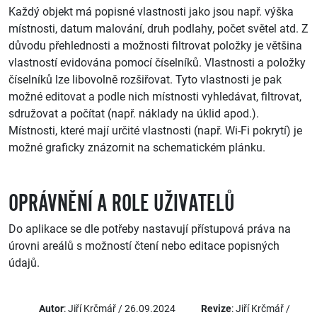
Každý objekt má popisné vlastnosti jako jsou např. výška
místnosti, datum malování, druh podlahy, počet světel atd. Z
důvodu přehlednosti a možnosti filtrovat položky je většina
vlastností evidována pomocí číselníků. Vlastnosti a položky
číselníků lze libovolně rozšiřovat. Tyto vlastnosti je pak
možné editovat a podle nich místnosti vyhledávat, filtrovat,
sdružovat a počítat (např. náklady na úklid apod.).
Místnosti, které mají určité vlastnosti (např. Wi-Fi pokrytí) je
možné graficky znázornit na schematickém plánku.
OPRÁVNĚNÍ A ROLE UŽIVATELŮ
Do aplikace se dle potřeby nastavují přístupová práva na
úrovni areálů s možností čtení nebo editace popisných
údajů.
Autor
: Jiří Krčmář / 26.09.2024
Revize
: Jiří Krčmář /